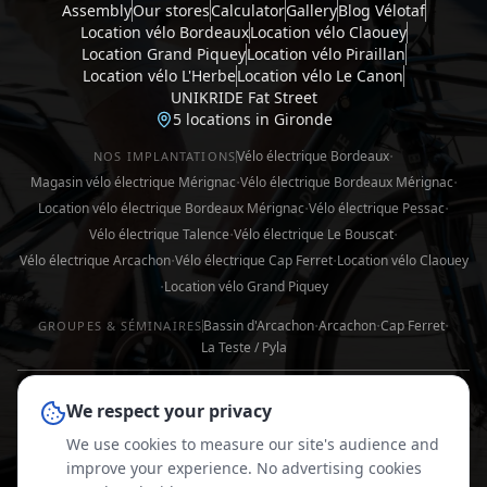
Assembly
Our stores
Calculator
Gallery
Blog Vélotaf
Location vélo Bordeaux
Location vélo Claouey
Company Bikes
Location Grand Piquey
Location vélo Piraillan
Location vélo L'Herbe
Location vélo Le Canon
UNIKRIDE Fat Street
Assembly
Our stores
5 locations in Gironde
Gallery
·
Vélo électrique Bordeaux
NOS IMPLANTATIONS
·
·
Magasin vélo électrique Mérignac
Vélo électrique Bordeaux Mérignac
CONTACT US
·
·
Location vélo électrique Bordeaux Mérignac
Vélo électrique Pessac
·
·
Vélo électrique Talence
Vélo électrique Le Bouscat
·
·
Vélo électrique Arcachon
Vélo électrique Cap Ferret
Location vélo Claouey
·
Location vélo Grand Piquey
·
·
·
Bassin d'Arcachon
Arcachon
Cap Ferret
GROUPES & SÉMINAIRES
La Teste / Pyla
CONTACT US
We respect your privacy
We use cookies to measure our site's audience and
hello@cducycle.com
improve your experience. No advertising cookies