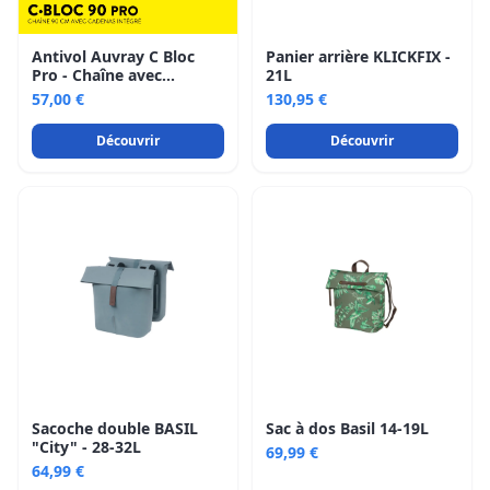
Antivol Auvray C Bloc
Panier arrière KLICKFIX -
Pro - Chaîne avec
21L
cadenas intégré
57,00 €
130,95 €
Découvrir
Découvrir
Sacoche double BASIL
Sac à dos Basil 14-19L
"City" - 28-32L
69,99 €
64,99 €