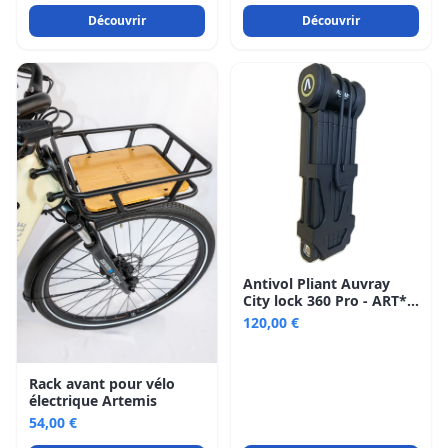
Découvrir
Découvrir
Antivol Pliant Auvray
City lock 360 Pro - ART**
- Avec support
120,00 €
Rack avant pour vélo
électrique Artemis
54,00 €