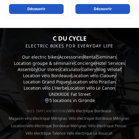
Découvrir
Découvrir
C DU CYCLE
ELECTRIC BIKES FOR EVERYDAY LIFE
Our electric bikes
Accessories
Rental
Seminars
Location groupe & séminaire
Concierge
Hotel Services
Assembly
Our stores
Calculator
Gallery
Blog Vélotaf
Location vélo Bordeaux
Location vélo Claouey
Location Grand Piquey
Location vélo Piraillan
Location vélo L'Herbe
Location vélo Le Canon
UNIKRIDE Fat Street
5 locations in Gironde
·
Vélo électrique Bordeaux
NOS IMPLANTATIONS
·
·
Magasin vélo électrique Mérignac
Vélo électrique Bordeaux Mérignac
·
·
Location vélo électrique Bordeaux Mérignac
Vélo électrique Pessac
·
·
Vélo électrique Talence
Vélo électrique Le Bouscat