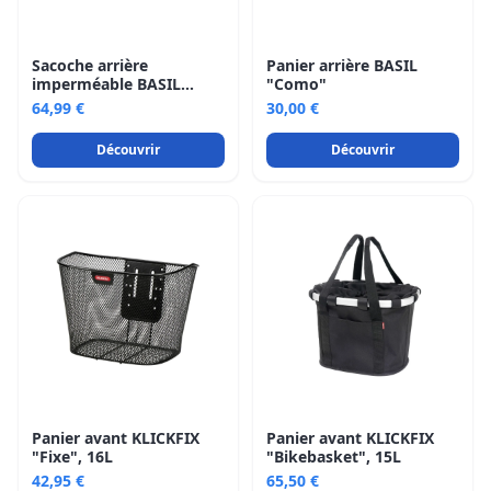
Sacoche arrière
Panier arrière BASIL
imperméable BASIL
"Como"
"Navigator Storm L", 25-
64,99 €
30,00 €
31L
Découvrir
Découvrir
Panier avant KLICKFIX
Panier avant KLICKFIX
"Fixe", 16L
"Bikebasket", 15L
42,95 €
65,50 €