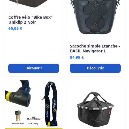
Company Bikes
Coffre vélo "Bike Box"
Uniklip 2 Noir
69,95 €
Assembly
Our stores
Gallery
Sacoche simple Etanche -
BASIL Navigator L
CONTACT US
84,99 €
Découvrir
Découvrir