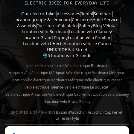
ELECTRIC BIKES FOR EVERYDAY LIFE
Our electric bikes
Accessories
Rental
Seminars
Location groupe & séminaire
Concierge
Hotel Services
Assembly
Our stores
Calculator
Gallery
Blog Vélotaf
Location vélo Bordeaux
Location vélo Claouey
Location Grand Piquey
Location vélo Piraillan
Location vélo L'Herbe
Location vélo Le Canon
UNIKRIDE Fat Street
5 locations in Gironde
·
Vélo électrique Bordeaux
NOS IMPLANTATIONS
·
·
Magasin vélo électrique Mérignac
Vélo électrique Bordeaux Mérignac
·
·
Location vélo électrique Bordeaux Mérignac
Vélo électrique Pessac
·
·
Vélo électrique Talence
Vélo électrique Le Bouscat
·
·
Vélo électrique Arcachon
Vélo électrique Cap Ferret
Location vélo Claouey
·
Location vélo Grand Piquey
·
·
·
Bassin d'Arcachon
Arcachon
Cap Ferret
GROUPES & SÉMINAIRES
La Teste / Pyla