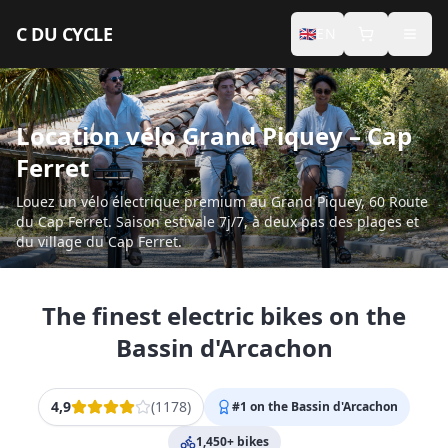
Aller au contenu principal
C DU CYCLE
🇬🇧
EN
INDIVIDUALS
Location vélo Grand Piquey – Cap
Premium Electric Bikes
Ferret
Accessories
Louez un vélo électrique premium au Grand Piquey, 60 Route
du Cap Ferret. Saison estivale 7j/7, à deux pas des plages et
Seasonal Rental
du village du Cap Ferret.
PROFESSIONALS
The finest electric bikes on the
Concierge
Bassin d'Arcachon
Seminars
4,9
(
1178
)
#1 on the Bassin d'Arcachon
Hotel Services
1,450+ bikes