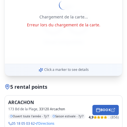
Chargement de la carte...
Erreur lors du chargement de la carte.
Click a marker to see details
5 rental points
ARCACHON
173 Bd de la Plage
,
33120 Arcachon
BOOK
Ouvert toute l'année - 7j/7
Saison estivale - 7j/7
4,9
(
856
)
05 18 05 03 62
Directions