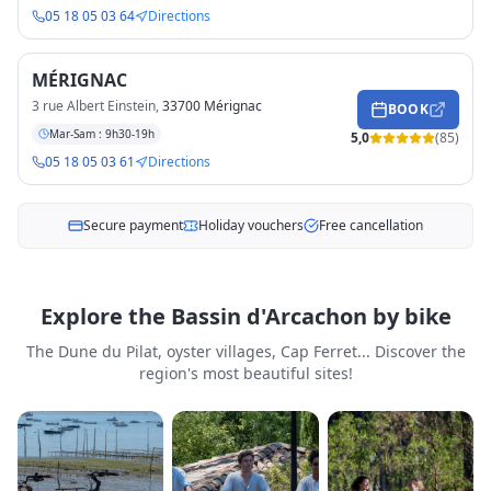
05 18 05 03 64
Directions
MÉRIGNAC
3 rue Albert Einstein
,
33700 Mérignac
BOOK
Mar-Sam : 9h30-19h
5,0
(
85
)
05 18 05 03 61
Directions
Secure payment
Holiday vouchers
Free cancellation
Explore the Bassin d'Arcachon by bike
The Dune du Pilat, oyster villages, Cap Ferret... Discover the
region's most beautiful sites!