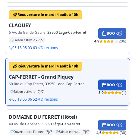
Réouverture le mardi 4 août à 10h
CLAOUEY
6 Av. du Gal de Gaulle
,
33950 Lège-Cap-Ferret
BOOK
Saison estivale - 7j/7
4,9
(
206
)
05 18 05 03 63
Directions
Réouverture le mardi 4 août à 10h
CAP-FERRET - Grand Piquey
60 Rte du Cap Ferret
,
33950 Lège-Cap-Ferret
BOOK
Saison estivale - 7j/7
5,0
(
1
)
05 18 05 06 52
Directions
DOMAINE DU FERRET (Hôtel)
40 Av. de Caperan
,
33950 Lège-Cap-Ferret
BOOK
Ouvert toute l'année - 7j/7
Saison estivale - 7j/7
4,6
(
30
)