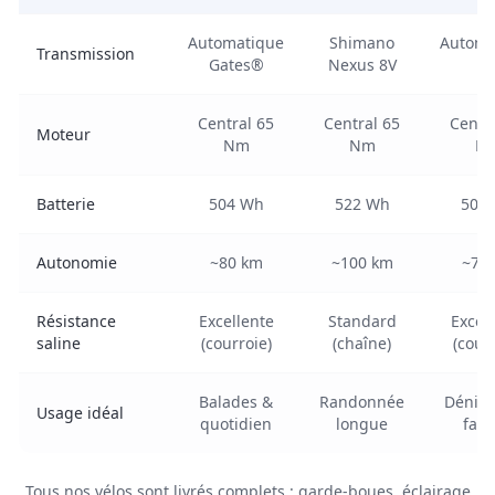
Automatique
Shimano
Automa
Transmission
Gates®
Nexus 8V
3
Central 65
Central 65
Centr
Moteur
Nm
Nm
N
Batterie
504 Wh
522 Wh
504
Autonomie
~80 km
~100 km
~70
Résistance
Excellente
Standard
Excel
saline
(courroie)
(chaîne)
(courr
Balades &
Randonnée
Dénive
Usage idéal
quotidien
longue
fami
Tous nos vélos sont livrés complets : garde-boues, éclairage