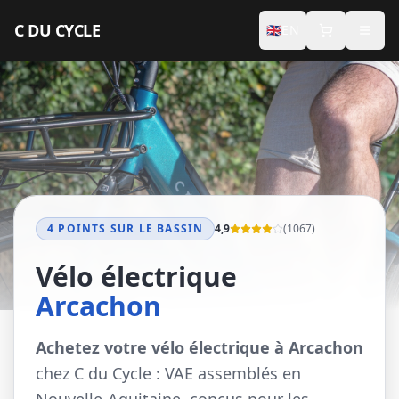
Aller au contenu principal
C DU CYCLE
🇬🇧
EN
INDIVIDUALS
Premium Electric Bikes
Accessories
Seasonal Rental
4 POINTS SUR LE BASSIN
4,9
(
1067
)
PROFESSIONALS
Vélo électrique
Concierge
Arcachon
Seminars
Achetez votre vélo électrique à Arcachon
chez C du Cycle : VAE assemblés en
Hotel Services