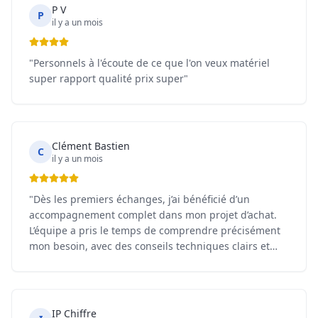
P V
P
il y a un mois
"
Personnels à l'écoute de ce que l'on veux matériel
super rapport qualité prix super
"
Clément Bastien
C
il y a un mois
"
Dès les premiers échanges, j’ai bénéficié d’un
accompagnement complet dans mon projet d’achat.
L’équipe a pris le temps de comprendre précisément
mon besoin, avec des conseils techniques clairs et
une écoute attentive à chaque étape. Rien n’a été
laissé au hasard, et cette approche sur mesure a fait
toute la différence dans mon choix final. Sur le vélo lui
même, on ressent immédiatement le soin apporté à
IP Chiffre