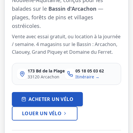
Nouvelle-Aquitaine, conçus pour les
balades sur le
Bassin d'Arcachon
—
Company Bikes
plages, forêts de pins et villages
ostréicoles.
Assembly
Our stores
Gallery
Vente avec essai gratuit, ou location à la journée
/ semaine. 4 magasins sur le Bassin : Arcachon,
Claouey, Grand Piquey et Domaine du Ferret.
CONTACT US
173 Bd de la Plage
05 18 05 03 62
33120 Arcachon
Itinéraire →
ACHETER UN VÉLO
LOUER UN VÉLO