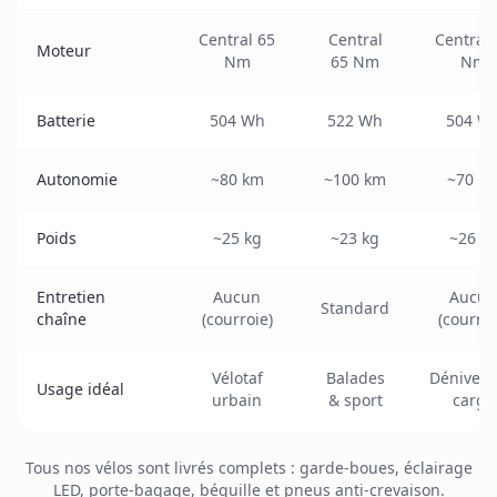
Central 65
Central
Central 
Moteur
Nm
65 Nm
Nm
Batterie
504 Wh
522 Wh
504 W
Autonomie
~80 km
~100 km
~70 k
Poids
~25 kg
~23 kg
~26 k
Entretien
Aucun
Aucun
Standard
chaîne
(courroie)
(courroi
Vélotaf
Balades
Dénivelé
Usage idéal
urbain
& sport
cargo
Tous nos vélos sont livrés complets : garde-boues, éclairage
LED, porte-bagage, béquille et pneus anti-crevaison.