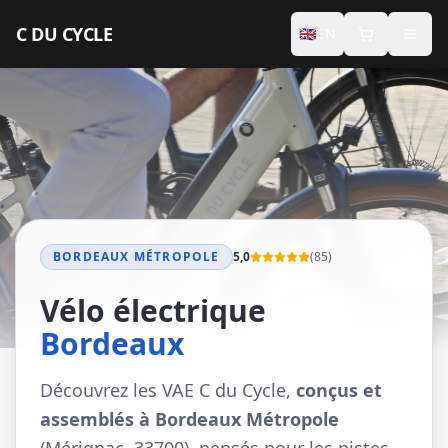
Aller au contenu principal
C DU CYCLE
🇬🇧
EN
INDIVIDUALS
Premium Electric Bikes
Accessories
Seasonal Rental
BORDEAUX MÉTROPOLE
5,0
(
85
)
PROFESSIONALS
Vélo électrique
Concierge
Bordeaux
Seminars
Découvrez les VAE C du Cycle,
conçus et
assemblés à Bordeaux Métropole
Hotel Services