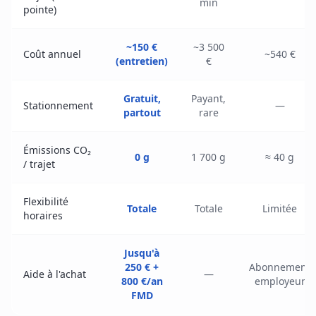
min
pointe)
~150 €
~3 500
Coût annuel
~540 €
(entretien)
€
Gratuit,
Payant,
Stationnement
—
partout
rare
Émissions CO₂
0 g
1 700 g
≈ 40 g
/ trajet
Flexibilité
Totale
Totale
Limitée
horaires
Jusqu'à
250 € +
Abonnement
Aide à l'achat
—
800 €/an
employeur
FMD