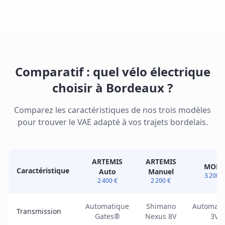
Comparatif : quel vélo électrique
choisir à Bordeaux ?
Comparez les caractéristiques de nos trois modèles
pour trouver le VAE adapté à vos trajets bordelais.
ARTEMIS
ARTEMIS
MOBY
Caractéristique
Auto
Manuel
3 200 €
2 400 €
2 200 €
Automatique
Shimano
Automati
Transmission
Gates®
Nexus 8V
3V