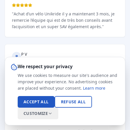
"
Achat d’un vélo Unikride il y a maintenant 3 mois, je
remercie l’équipe qui est de très bon conseils avant
l’acquisition et un super SAV également après.
"
P V
P
il y a 4 semaines
We respect your privacy
We use cookies to measure our site's audience and
"
Personnels à l'écoute de ce que l'on veux matériel
improve your experience. No advertising cookies
super rapport qualité prix super
"
are placed without your consent.
Learn more
ACCEPT ALL
REFUSE ALL
Clément Bastien
C
CUSTOMIZE
il y a un mois