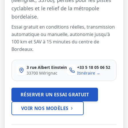
(Mérignac, 33700), pensés pour les pistes
cyclables et le relief de la métropole
Company Bikes
bordelaise.
Essai gratuit en conditions réelles, transmission
Assembly
Our stores
Gallery
automatique ou manuelle, autonomie jusqu'à
100 km et SAV à 15 minutes du centre de
Bordeaux.
CONTACT US
3 rue Albert Einstein
+33 5 18 05 06 52
33700 Mérignac
Itinéraire →
RÉSERVER UN ESSAI GRATUIT
VOIR NOS MODÈLES