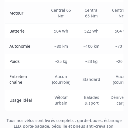
Central 65
Central
Central 
Moteur
Nm
65 Nm
Nm
Batterie
504 Wh
522 Wh
504 W
Autonomie
~80 km
~100 km
~70 k
Poids
~25 kg
~23 kg
~26 k
Entretien
Aucun
Aucun
Standard
chaîne
(courroie)
(courroi
Vélotaf
Balades
Dénivelé
Usage idéal
urbain
& sport
cargo
Tous nos vélos sont livrés complets : garde-boues, éclairage
LED, porte-bagage, béquille et pneus anti-crevaison.