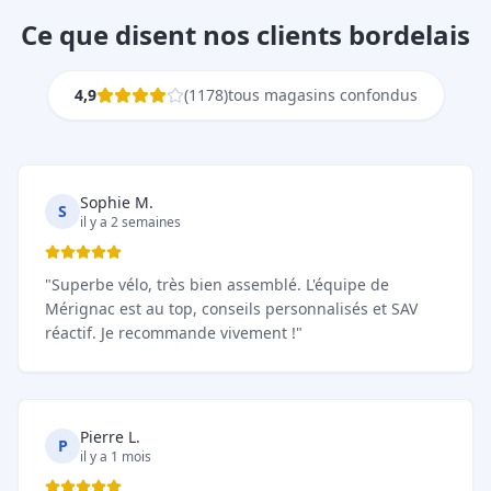
Ce que disent nos clients bordelais
4,9
(
1178
)
tous magasins confondus
Isa F
I
il y a 2 semaines
"
Super magasin avec une gamme complète et
personnalisable ! C'est mon troisième vélo électrique
et c'est la première fois que je suis aussi bien écoutée
et conseillée. Je recommande.
"
Yann Le Grand
Y
il y a 3 semaines