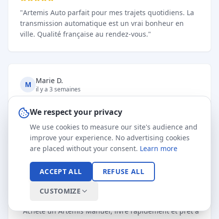
"
Achat d’un vélo Unikride il y a maintenant 3 mois, je
remercie l’équipe qui est de très bon conseils avant
l’acquisition et un super SAV également après.
"
P V
P
il y a 4 semaines
We respect your privacy
We use cookies to measure our site's audience and
"
Personnels à l'écoute de ce que l'on veux matériel
improve your experience. No advertising cookies
super rapport qualité prix super
"
are placed without your consent.
Learn more
ACCEPT ALL
REFUSE ALL
Clément Bastien
C
CUSTOMIZE
il y a un mois