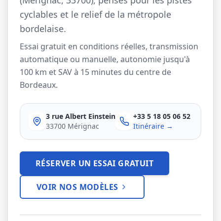
(Mérignac, 33700), pensés pour les pistes
cyclables et le relief de la métropole
Company Bikes
bordelaise.
Essai gratuit en conditions réelles, transmission
Assembly
Our stores
Gallery
automatique ou manuelle, autonomie jusqu'à
100 km et SAV à 15 minutes du centre de
Bordeaux.
CONTACT US
3 rue Albert Einstein
+33 5 18 05 06 52
33700 Mérignac
Itinéraire →
RÉSERVER UN ESSAI GRATUIT
VOIR NOS MODÈLES