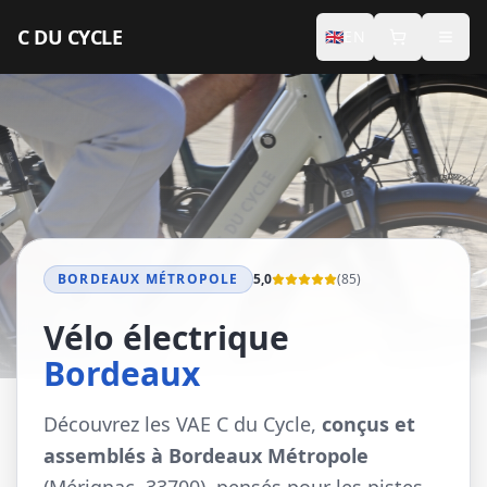
Aller au contenu principal
C DU CYCLE
🇬🇧
EN
INDIVIDUALS
Premium Electric Bikes
Accessories
Seasonal Rental
BORDEAUX MÉTROPOLE
5,0
(
85
)
PROFESSIONALS
Vélo électrique
Concierge
Bordeaux
Seminars
Découvrez les VAE C du Cycle,
conçus et
assemblés à Bordeaux Métropole
Hotel Services