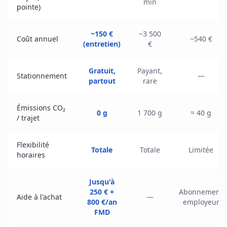
min
pointe)
~150 €
~3 500
Coût annuel
~540 €
(entretien)
€
Gratuit,
Payant,
Stationnement
—
partout
rare
Émissions CO₂
0 g
1 700 g
≈ 40 g
/ trajet
Flexibilité
Totale
Totale
Limitée
horaires
Jusqu'à
250 € +
Abonnement
Aide à l'achat
—
800 €/an
employeur
FMD