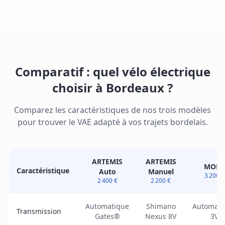
Comparatif : quel vélo électrique
choisir à Bordeaux ?
Comparez les caractéristiques de nos trois modèles
pour trouver le VAE adapté à vos trajets bordelais.
ARTEMIS
ARTEMIS
MOBY
Caractéristique
Auto
Manuel
3 200 €
2 400 €
2 200 €
Automatique
Shimano
Automati
Transmission
Gates®
Nexus 8V
3V