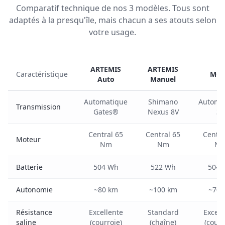
Comparatif technique de nos 3 modèles. Tous sont
adaptés à la presqu'île, mais chacun a ses atouts selon
votre usage.
ARTEMIS
ARTEMIS
Caractéristique
MO
Auto
Manuel
Automatique
Shimano
Automa
Transmission
Gates®
Nexus 8V
3V
Central 65
Central 65
Centra
Moteur
Nm
Nm
N
Batterie
504 Wh
522 Wh
504 
Autonomie
~80 km
~100 km
~70 
Résistance
Excellente
Standard
Excell
saline
(courroie)
(chaîne)
(courr