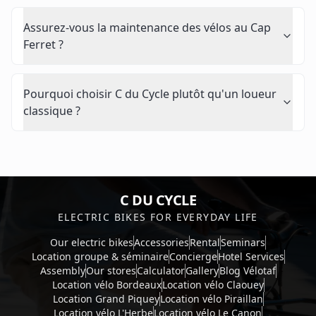
Assurez-vous la maintenance des vélos au Cap
Ferret ?
Pourquoi choisir C du Cycle plutôt qu'un loueur
classique ?
C DU CYCLE
ELECTRIC BIKES FOR EVERYDAY LIFE
Our electric bikes
Accessories
Rental
Seminars
Location groupe & séminaire
Concierge
Hotel Services
Assembly
Our stores
Calculator
Gallery
Blog Vélotaf
Location vélo Bordeaux
Location vélo Claouey
Location Grand Piquey
Location vélo Piraillan
Location vélo L'Herbe
Location vélo Le Canon