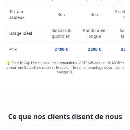
Terrain
Excelle
Bon
Bon
sableux
Nm
Balades &
Randonnée
Sabl
Usage idéal
quotidien
longue
fami
Prix
2 400 €
2 200 €
3 20
💡 Pour le Cap Ferret, nous recommandons l'ARTEMIS Auto ou le MOBY :
la courroie Gates® ne craint ni le sable ni le sel, un avantage décisif sur la
presqu'île.
Ce que nos clients disent de nous