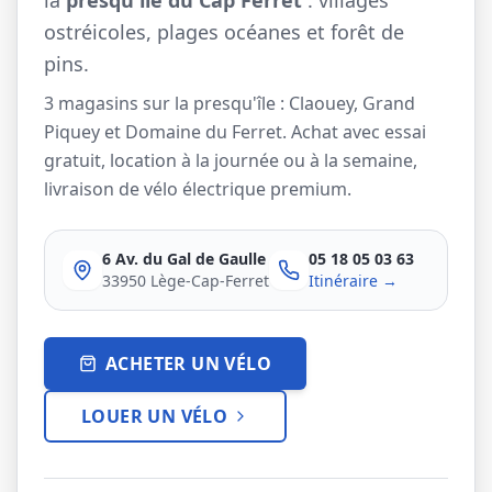
la
presqu'île du Cap Ferret
: villages
ostréicoles, plages océanes et forêt de
Company Bikes
pins.
3 magasins sur la presqu'île : Claouey, Grand
Assembly
Our stores
Gallery
Piquey et Domaine du Ferret. Achat avec essai
gratuit, location à la journée ou à la semaine,
livraison de vélo électrique premium.
CONTACT US
6 Av. du Gal de Gaulle
05 18 05 03 63
33950 Lège-Cap-Ferret
Itinéraire →
ACHETER UN VÉLO
LOUER UN VÉLO