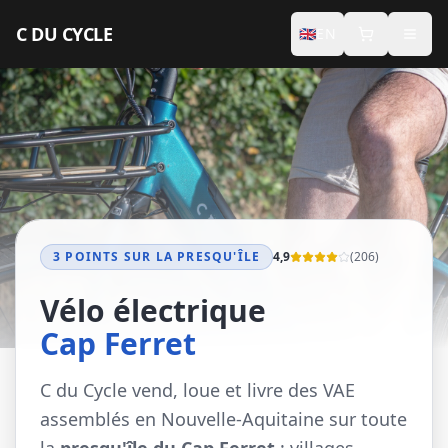
Aller au contenu principal
C DU CYCLE
🇬🇧
EN
INDIVIDUALS
Premium Electric Bikes
Accessories
Seasonal Rental
3 POINTS SUR LA PRESQU'ÎLE
4,9
(
206
)
PROFESSIONALS
Vélo électrique
Concierge
Cap Ferret
Seminars
C du Cycle vend, loue et livre des VAE
assemblés en Nouvelle-Aquitaine sur toute
Hotel Services