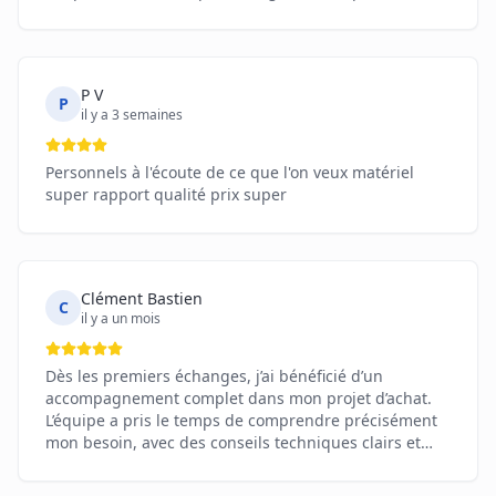
P V
P
il y a 3 semaines
Personnels à l'écoute de ce que l'on veux matériel
super rapport qualité prix super
Clément Bastien
C
il y a un mois
Dès les premiers échanges, j’ai bénéficié d’un
accompagnement complet dans mon projet d’achat.
L’équipe a pris le temps de comprendre précisément
mon besoin, avec des conseils techniques clairs et
une écoute attentive à chaque étape. Rien n’a été
laissé au hasard, et cette approche sur mesure a fait